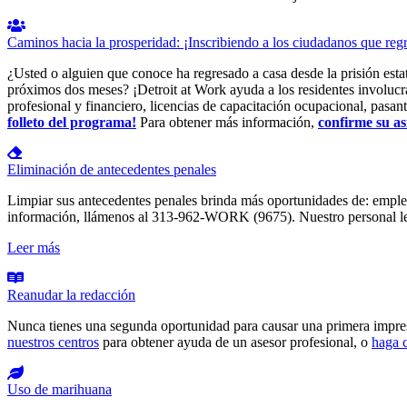
Caminos hacia la prosperidad: ¡Inscribiendo a los ciudadanos que 
¿Usted o alguien que conoce ha regresado a casa desde la prisión est
próximos dos meses? ¡Detroit at Work ayuda a los residentes involucra
profesional y financiero, licencias de capacitación ocupacional, pasant
folleto del programa!
Para obtener más información,
confirme su as
Eliminación de antecedentes penales
Limpiar sus antecedentes penales brinda más oportunidades de: empl
información, llámenos al 313-962-WORK (9675). Nuestro personal le 
Leer más
Reanudar la redacción
Nunca tienes una segunda oportunidad para causar una primera impresi
nuestros centros
para obtener ayuda de un asesor profesional, o
haga c
Uso de marihuana