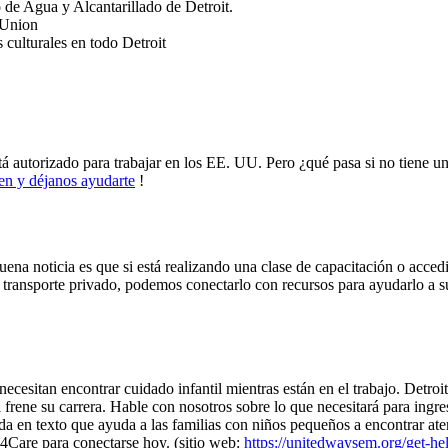
de Agua y Alcantarillado de Detroit.
 Union
 culturales en todo Detroit
tá autorizado para trabajar en los EE. UU. Pero ¿qué pasa si no tiene un
en y déjanos ayudarte
!
uena noticia es que si está realizando una clase de capacitación o acce
 transporte privado, podemos conectarlo con recursos para ayudarlo a s
necesitan encontrar cuidado infantil mientras están en el trabajo. Detr
il frene su carrera. Hable con nosotros sobre lo que necesitará para ing
 en texto que ayuda a las familias con niños pequeños a encontrar atenc
 4Care para conectarse hoy. (sitio web:
https://unitedwaysem.org/get-h